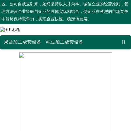
区。公司自成立以来，始终坚持以人才为本、诚信立业的经营原则，管
理方法及企业经验与企业的具体实际相结合，使企业在激烈的市场竞争
中始终保持竞争力，实现企业快速、稳定地发展。

果蔬加工成套设备
毛豆加工成套设备
鲜食玉米加工成套设备
薯条薯片加工成套设备
蒸煮漂烫流水线
杀菌设备
真空油炸机
炒锅蒸煮锅系列
烘干设备
案例展示