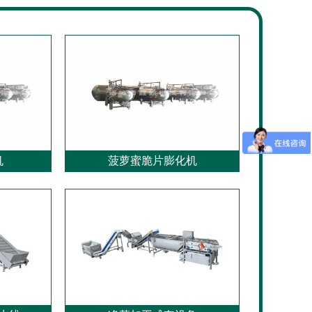
机
菠萝蜜脆片膨化机