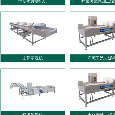
地瓜脆片膨化机
叶菜类蔬菜加工流
山药清洗机
洋葱干洗去泥
辣椒清洗机
土豆干洗去泥