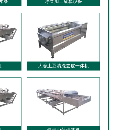
水线
净菜加工成套设备
机
大姜土豆清洗去皮一体机
机
铁棍山药清洗机