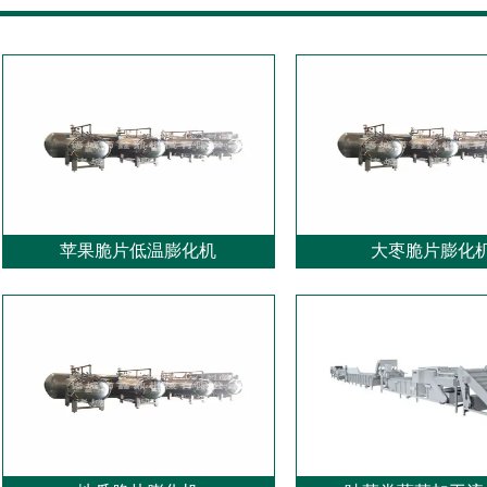
苹果脆片低温膨化机
大枣脆片膨化