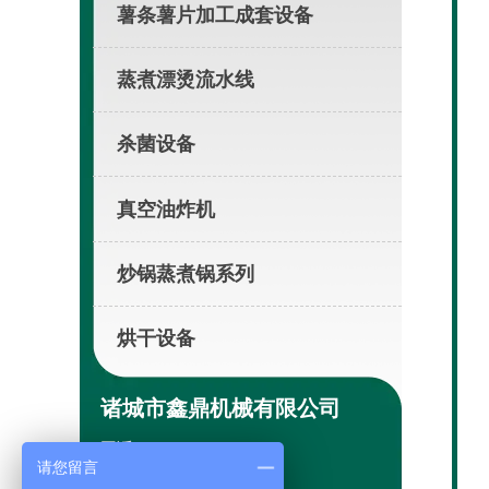
薯条薯片加工成套设备

蒸煮漂烫流水线

杀菌设备

真空油炸机

炒锅蒸煮锅系列

烘干设备

诸城市鑫鼎机械有限公司
固话 :0536-6599111
请您留言
手机：13953637111