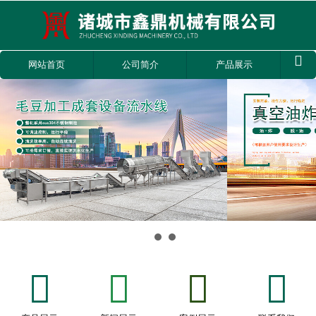

网站首页
公司简介
产品展示







