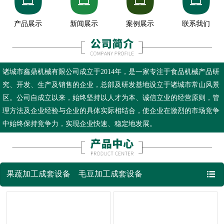








产品展示
新闻展示
案例展示
联系我们
诸城市鑫鼎机械有限公司成立于2014年，是一家专注于食品机械产品研
究、开发、生产及销售的企业，总部及研发基地设立于诸城市常山风景
区。公司自成立以来，始终坚持以人才为本、诚信立业的经营原则，管
理方法及企业经验与企业的具体实际相结合，使企业在激烈的市场竞争
中始终保持竞争力，实现企业快速、稳定地发展。

果蔬加工成套设备
毛豆加工成套设备
鲜食玉米加工成套设备
薯条薯片加工成套设备