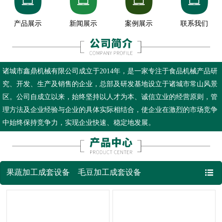








产品展示
新闻展示
案例展示
联系我们
诸城市鑫鼎机械有限公司成立于2014年，是一家专注于食品机械产品研
究、开发、生产及销售的企业，总部及研发基地设立于诸城市常山风景
区。公司自成立以来，始终坚持以人才为本、诚信立业的经营原则，管
理方法及企业经验与企业的具体实际相结合，使企业在激烈的市场竞争
中始终保持竞争力，实现企业快速、稳定地发展。

果蔬加工成套设备
毛豆加工成套设备
鲜食玉米加工成套设备
薯条薯片加工成套设备