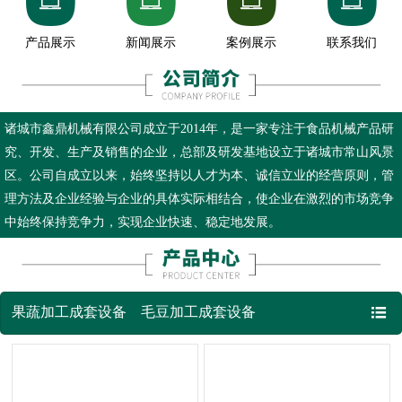








产品展示
新闻展示
案例展示
联系我们
诸城市鑫鼎机械有限公司成立于2014年，是一家专注于食品机械产品研
究、开发、生产及销售的企业，总部及研发基地设立于诸城市常山风景
区。公司自成立以来，始终坚持以人才为本、诚信立业的经营原则，管
理方法及企业经验与企业的具体实际相结合，使企业在激烈的市场竞争
中始终保持竞争力，实现企业快速、稳定地发展。

果蔬加工成套设备
毛豆加工成套设备
鲜食玉米加工成套设备
薯条薯片加工成套设备